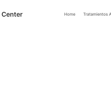
 Center
Home
Tratamientos A
Hoy​
do hialurónico de Evolutera